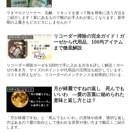
ウタマロクリーナー、石鹸、リキッドを使って靴を簡単に洗う方法を
ご紹介します！家にあるもので靴のお手入れが楽しくなります。新学
期の上履きもピカピカにしませんか？
リコーダー掃除の完全ガイド！ガ
日常＆気になること
ーゼから代用品、100均アイテム
まで徹底解説
リコーダー掃除ガーゼを100均で手に入れる方法を詳しく解説！ガー
ゼの巻き方、サイズのポイントや代用品の活用法も紹介しています。
コストを抑えながら、リコーダーのメンテナンスを効率的に行いまし
ょう。
月が綺麗ですねの返し 死んでも
日常＆気になること
いいわ —愛の言葉に秘められた
意味と返し方とは？
「月が綺麗ですね」と「死んでもいいわ」の意味や由来、適切な返し
方はあるの？愛の告白として使われる背景や使い方まで幅広くご紹介
します。