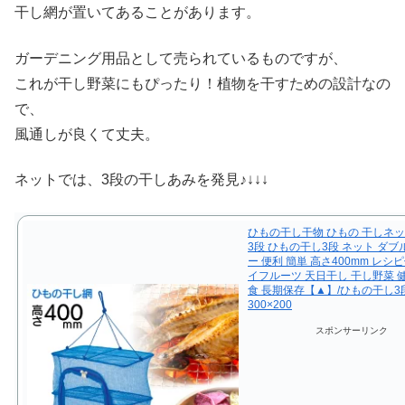
干し網が置いてあることがあります。
ガーデニング用品として売られているものですが、
これが干し野菜にもぴったり！植物を干すための設計なの
で、
風通しが良くて丈夫。
ネットでは、3段の干しあみを発見♪↓↓↓
ひもの干し干物 ひもの 干しネッ
3段 ひもの干し3段 ネット ダ
ー 便利 簡単 高さ400mm レシ
イフルーツ 天日干し 干し野菜 
食 長期保存【▲】/ひもの干し3
300×200
スポンサーリンク