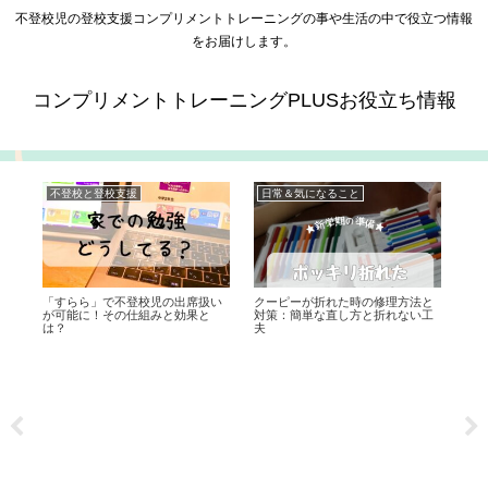
不登校児の登校支援コンプリメントトレーニングの事や生活の中で役立つ情報
をお届けします。
コンプリメントトレーニングPLUSお役立ち情報
不登校と登校支援
日常＆気になること
「すらら」で不登校児の出席扱い
クーピーが折れた時の修理方法と
コ
が可能に！その仕組みと効果と
対策：簡単な直し方と折れない工
何
は？
夫