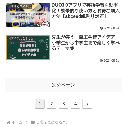
DUO3.0アプリで英語学習を効率
おすすめアイテム
化！効果的な使い方とお得な購入
方法【abceed紙割り対応】
2024.08.26
先生が笑う 自主学習アイデア
日常＆気になること
小学生から中学生まで楽しく学べ
るテーマ集
2024.08.21
次のページ
次
1
2
3
4
へ
ホーム
日常＆気になること