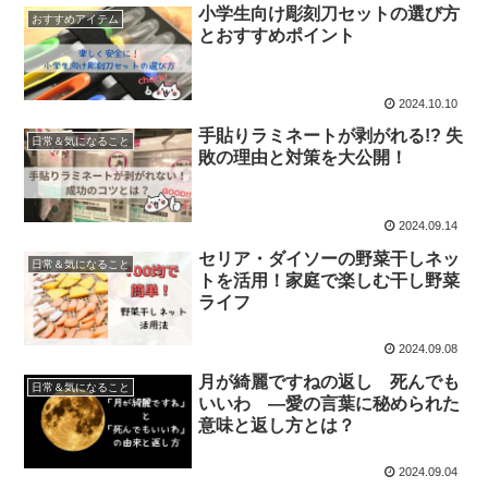
小学生向け彫刻刀セットの選び方
おすすめアイテム
とおすすめポイント
2024.10.10
手貼りラミネートが剥がれる!? 失
日常＆気になること
敗の理由と対策を大公開！
2024.09.14
セリア・ダイソーの野菜干しネッ
日常＆気になること
トを活用！家庭で楽しむ干し野菜
ライフ
2024.09.08
月が綺麗ですねの返し 死んでも
日常＆気になること
いいわ —愛の言葉に秘められた
意味と返し方とは？
2024.09.04