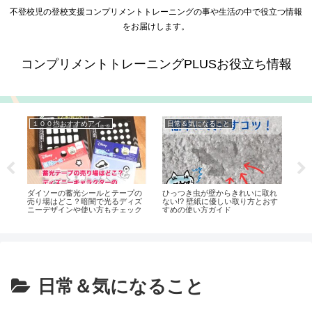
不登校児の登校支援コンプリメントトレーニングの事や生活の中で役立つ情報
をお届けします。
コンプリメントトレーニングPLUSお役立ち情報
１００均おすすめアイテム
日常＆気になること
と
ダイソーの蓄光シールとテープの
ひっつき虫が壁からきれいに取れ
コ
工
売り場はどこ？暗闇で光るディズ
ない!? 壁紙に優しい取り方とおす
何
ニーデザインや使い方もチェック
すめの使い方ガイド
日常＆気になること