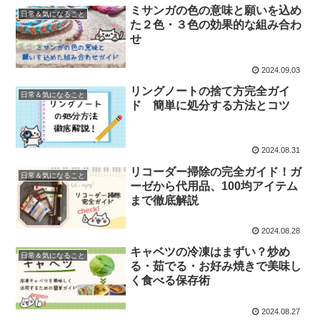
ミサンガの色の意味と願いを込め
日常＆気になること
た２色・３色の効果的な組み合わ
せ
2024.09.03
リングノートの捨て方完全ガイ
日常＆気になること
ド 簡単に処分する方法とコツ
2024.08.31
リコーダー掃除の完全ガイド！ガ
日常＆気になること
ーゼから代用品、100均アイテム
まで徹底解説
2024.08.28
キャベツの冷凍はまずい？炒め
日常＆気になること
る・茹でる・お好み焼きで美味し
く食べる保存術
2024.08.27