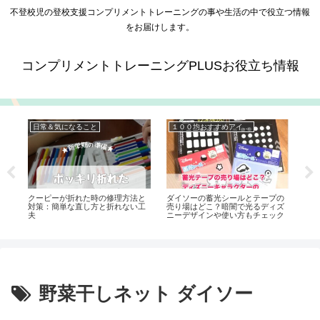
不登校児の登校支援コンプリメントトレーニングの事や生活の中で役立つ情報
をお届けします。
コンプリメントトレーニングPLUSお役立ち情報
日常＆気になること
１００均おすすめアイテム
不
実
クーピーが折れた時の修理方法と
ダイソーの蓄光シールとテープの
「
対策：簡単な直し方と折れない工
売り場はどこ？暗闇で光るディズ
が
夫
ニーデザインや使い方もチェック
は
野菜干しネット ダイソー