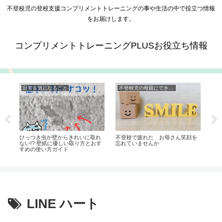
不登校児の登校支援コンプリメントトレーニングの事や生活の中で役立つ情報
をお届けします。
コンプリメントトレーニングPLUSお役立ち情報
日常＆気になること
不登校児の母親にできること 愛顔愛語
て
ひっつき虫が壁からきれいに取れ
不登校で疲れた お母さん笑顔を
ダ
ない!? 壁紙に優しい取り方とおす
忘れていませんか
売
すめの使い方ガイド
ニ
LINE ハート